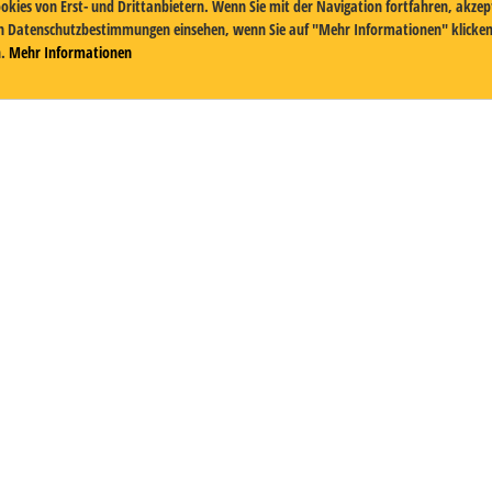
okies von Erst- und Drittanbietern. Wenn Sie mit der Navigation fortfahren, akzept
en Datenschutzbestimmungen einsehen, wenn Sie auf "Mehr Informationen" klicken.
.
Mehr Informationen
Mehr Landhaus Collection