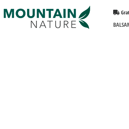
Grat
BALSA