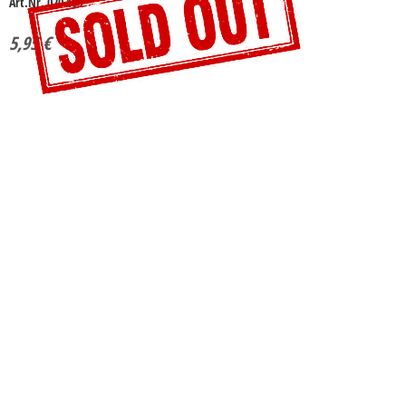
Art.Nr. 020 103
5,95
€